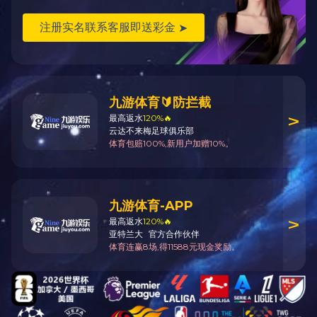
【中国青年报客户
【光明日报客户端
【中国教育新闻网
【湖南教育政务
【潇湘晨报】“0
【潇湘晨报客户端
【红网】南县文
【新湖南】近2
【华声在线】近