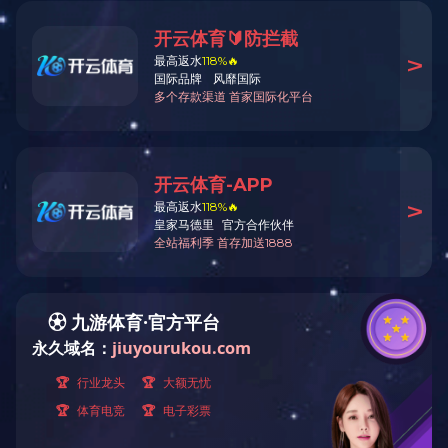
城院概况
历史沿革
米兰平台是20
学校概况
科院校。
历史沿革
益阳师范高等专
1976年11月，学
现任领导
家教委文件规定，校
湖南城建高等专科
历任领导
年，改名为湖南城建
学校标识