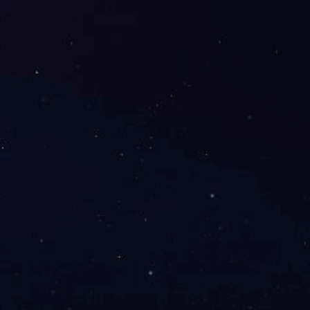
学改革
生活动
社区服务
学习平台
学术期刊