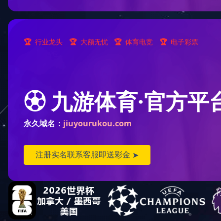
学术动态
学术动态
最新动态
【中国教育新闻网】从“土里...
【光明日报官微】“这份特别...
【中国教育新闻网】这所高校...
【中国青年网】米兰平台...
【中国青年报客户端】湖南城...