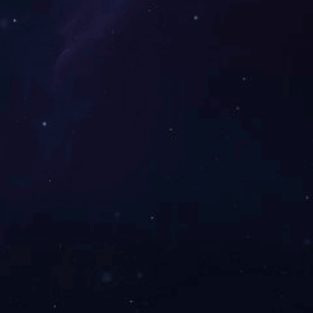
预告|双百论坛第155期:政治文化视域下王蒙的身份与写作
预告|双百论坛第153期：以数字教材建设为抓手，推进智慧教
线课程
招生就业
图书信息
档案资源
心理健康
学
慧财务
管理平台
湖南省益阳市迎宾东路518号
05365号
(备案管理系统)
所有©2019