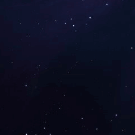
上一条：
学术
下一条：
学术
城院门户
教务管理
在
教育邮箱
招标中心
智
学院地址：
湘ICP备050
米兰平台版权